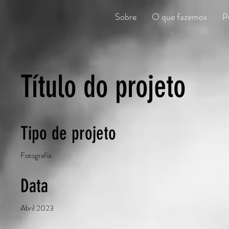
Sobre
O que fazemos
P
Título do projeto
Tipo de projeto
Fotografia
Data
Abril 2023